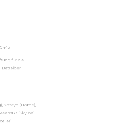
70445
tung für die
n Betreiber
), Yozayo (Home),
reens87 (Skyline),
eller)