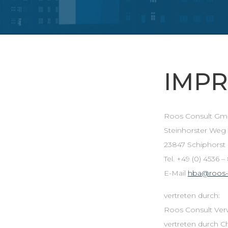
IMP
Roos Consult Gm
Steinhorster Weg
23847 Schiphorst
Tel. +49 (0) 4536 
E-Mail
hba@roos-
vertreten durch:
Roos Consult Ve
vertreten durch C