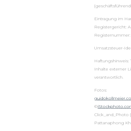
(geschäftsführende
Eintragung im Han
Registergericht: 
Registernummer:
Umsatzsteuer-Ide
Haftungshinweis: T
Inhalte externer L
verantwortlich.
Fotos:
guidokollmeier.
©
iStockphoto.c
Click_and_Photo (S
Pattanaphong Khuan