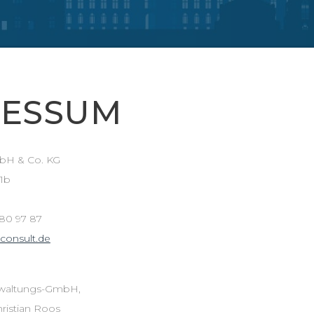
RESSUM
bH & Co. KG
 1b
– 80 97 87
consult.de
rwaltungs-GmbH,
hristian Roos