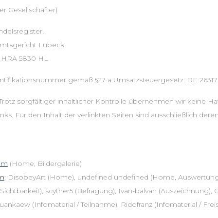
r Gesellschafter)
delsregister.
Amtsgericht Lübeck
 HRA 5830 HL
ntifikationsnummer gemäß §27 a Umsatzsteuergesetz: DE 2631
rotz sorgfältiger inhaltlicher Kontrolle übernehmen wir keine Haf
inks. Für den Inhalt der verlinkten Seiten sind ausschließlich dere
com
(Home, Bildergalerie)
om
: DisobeyArt (Home), undefined undefined (Home, Auswertung
ichtbarkeit), scyther5 (Befragung), Ivan-balvan (Auszeichnung), G
kaew (Infomaterial / Teilnahme), Ridofranz (Infomaterial / Freist