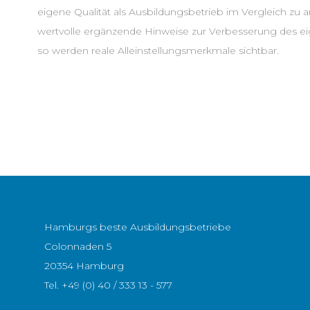
eigene Qualität als Ausbildungsbetrieb im Vergleich zu 
wertvolle ergänzende Hinweise zur Verbesserung des e
so werden reale Alleinstellungsmerkmale sichtbar.
Hamburgs beste Ausbildungsbetriebe
Colonnaden 5
20354 Hamburg
Tel.
+49 (0) 40 / 333 13 - 577