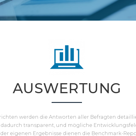
AUSWERTUNG
ichten werden die Antworten aller Befragten detaillie
adurch transparent, und mögliche Entwicklungsfeld
g der eigenen Ergebnisse dienen die Benchmark-Repor