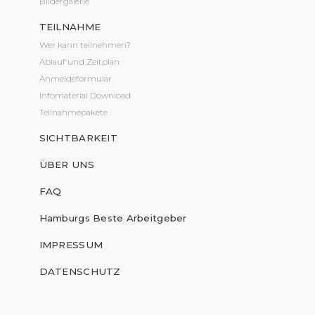
Bildergalerie
TEILNAHME
Wer kann teilnehmen?
Ablauf und Zeitplan
Anmeldeformular
Infomaterial Download
Teilnahmepakete
SICHTBARKEIT
ÜBER UNS
FAQ
Hamburgs Beste Arbeitgeber
IMPRESSUM
DATENSCHUTZ