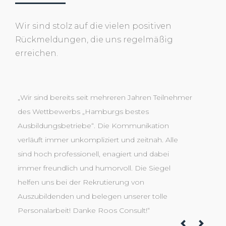
Wir sind stolz auf die vielen positiven
Rückmeldungen, die uns regelmäßig
erreichen.
„Wir sind bereits seit mehreren Jahren Teilnehmer
„W
des Wettbewerbs „Hamburgs bestes
Co
Ausbildungsbetriebe“. Die Kommunikation
Au
verläuft immer unkompliziert und zeitnah. Alle
im
sind hoch professionell, enagiert und dabei
Si
immer freundlich und humorvoll. Die Siegel
be
helfen uns bei der Rekrutierung von
Un
Auszubildenden und belegen unserer tolle
ka
Personalarbeit! Danke Roos Consult!“
sei