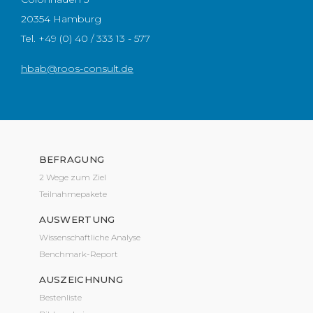
20354 Hamburg
Tel.
+49 (0) 40 / 333 13 - 577
hbab@roos-consult.de
BEFRAGUNG
2 Wege zum Ziel
Teilnahmepakete
AUSWERTUNG
Wissenschaftliche Analyse
Benchmark-Report
AUSZEICHNUNG
Bestenliste